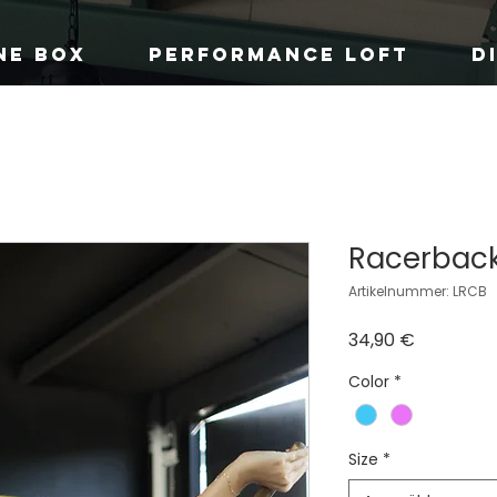
NE BOX
PERFORMANCE LOFT
D
Racerback
Artikelnummer: LRCB
Preis
34,90 €
Color
*
Size
*