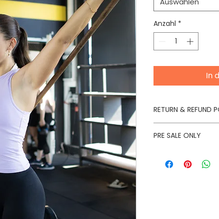
Auswählen
Anzahl
*
In 
RETURN & REFUND P
Durch Bulk-Order u
PRE SALE ONLY
Rücknahmen ausge
Die Produkte werde
produiziert und bei
ausgehändigt