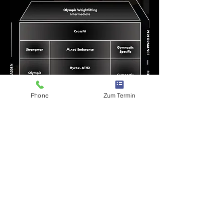
Phone
Zum Termin
WIR SIND ÜBERZEUGUNGSTÄTER
UND LIEBEN DAS WAS WIR TUN.
FINDE ES HERAUS & WERDE TEIL
DAVON!
DEINE KLASSEN