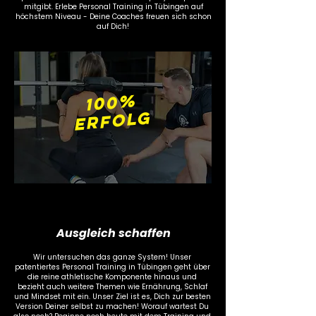
mitgibt. Erlebe Personal Training in Tübingen auf
höchstem Niveau - Deine Coaches freuen sich schon
auf Dich!
100
%
ERFOLG
Ausgleich schaffen
Wir untersuchen das ganze System! Unser
patentiertes Personal Training in Tübingen geht über
die reine athletische Komponente hinaus und
bezieht auch weitere Themen wie Ernährung, Schlaf
und Mindset mit ein. Unser Ziel ist es, Dich zur besten
Version Deiner selbst zu machen! Worauf wartest Du