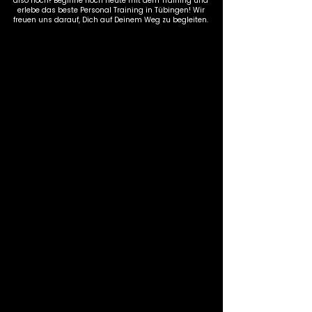
also noch? Beginne noch heute mit dem Training und
erlebe das beste Personal Training in Tübingen! Wir
freuen uns darauf, Dich auf Deinem Weg zu begleiten.