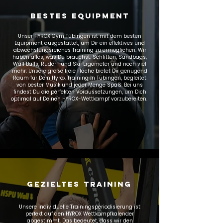
BESTES EQUIPMENT
Unser HYROX Gym Tübingen ist mit dem besten
Equipment ausgestattet, um Dir ein effektives und
abwechslungsreiches Training zu ermöglichen. Wir
haben alles, was Du brauchst: Schlitten, Sandbags,
Wall Balls, Ruder- und Ski-Ergometer und noch viel
mehr. Unsere große freie Fläche bietet Dir genügend
Raum für Dein Hyrox Training in Tübingen, begleitet
von bester Musik und jeder Menge Spaß. Bei uns
findest Du die perfekten Voraussetzungen, um Dich
optimal auf Deinen HYROX-Wettkampf vorzubereiten.
GEZIELTES TRAINING
Unsere individuelle Trainingsperiodisierung ist
perfekt auf den HYROX Wettkampfkalender
abgestimmt. Das bedeutet, dass wir den