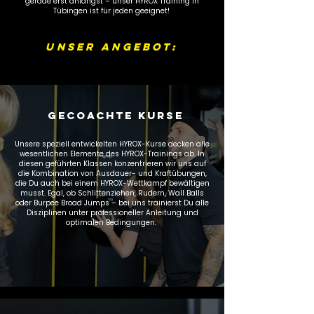
gerade erst anfängst – unser HYROX Training in
Tübingen ist für jeden geeignet!
UNSER ANGEBOT:
GECOACHTE KURSE
Unsere speziell entwickelten HYROX-Kurse decken alle
wesentlichen Elemente des HYROX-Trainings ab. In
diesen geführten Klassen konzentrieren wir uns auf
die Kombination von Ausdauer- und Kraftübungen,
die Du auch bei einem HYROX-Wettkampf bewältigen
musst. Egal, ob Schlittenziehen, Rudern, Wall Balls
oder Burpee Broad Jumps – bei uns trainierst Du alle
Disziplinen unter professioneller Anleitung und
optimalen Bedingungen.