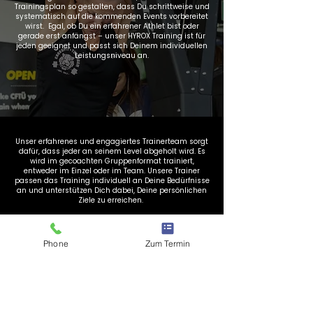
Trainingsplan so gestalten, dass Du schrittweise und
systematisch auf die kommenden Events vorbereitet
wirst. Egal, ob Du ein erfahrener Athlet bist oder
gerade erst anfängst – unser HYROX Training ist für
jeden geeignet und passt sich Deinem individuellen
Leistungsniveau an.
Unser erfahrenes und engagiertes Trainerteam sorgt
dafür, dass jeder an seinem Level abgeholt wird. Es
wird im gecoachten Gruppenformat trainiert,
entweder im Einzel oder im Team. Unsere Trainer
passen das Training individuell an Deine Bedürfnisse
an und unterstützen Dich dabei, Deine persönlichen
Ziele zu erreichen.
JETZT ANMELDEN
Phone
Zum Termin
WAS Ist HYROX