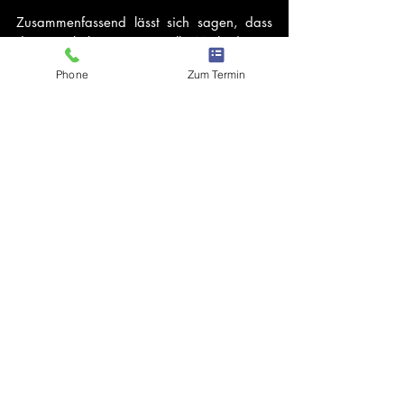
Zusammenfassend lässt sich sagen, dass 
die RPE-Skala eine wertvolle Methode zur 
Bewertung des subjektiven 
Phone
Zum Termin
Belastungsempfindens in Kraft- und 
Ausdauertraining ist. Die individuelle 
Anpassung des Trainings, die Kontrolle der 
Intensität, die Verfolgung des Fortschritts 
und die Steigerung der Motivation sind 
nur einige der Vorteile, die sich aus der 
Verwendung der RPE-Skala ergeben. 
Athleten können somit ihr Training 
optimieren und ihr volles Potenzial 
ausschöpfen.
Aktuelle Beiträge
Alle ansehen